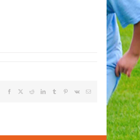
Facebook
X
Reddit
LinkedIn
Tumblr
Pinterest
Vk
E-
Mail