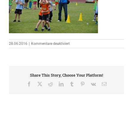
für
28.06.2016
|
Kommentare deaktiviert
kis_turnier_043
Share This Story, Choose Your Platform!
Facebook
X
Reddit
LinkedIn
Tumblr
Pinterest
Vk
E-
Mail